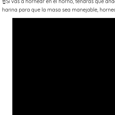
☝Si vas a hornear en el horno, tendrás que añ
harina para que la masa sea manejable, hornea