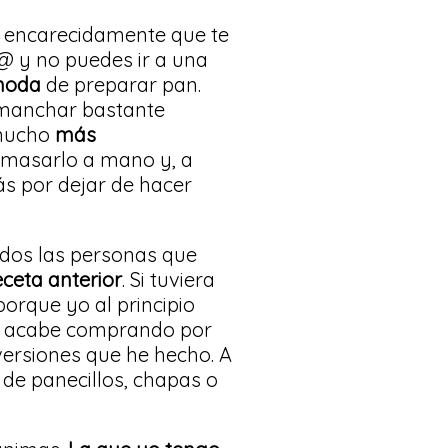
o encarecidamente que te
@ y no puedes ir a una
moda
de preparar pan.
 manchar bastante
 mucho
más
amasarlo a mano y, a
s por dejar de hacer
 dos las personas que
eceta anterior
. Si tuviera
porque yo al principio
 la acabe comprando por
versiones que he hecho. A
e panecillos, chapas o