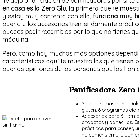
Te dejo una relación de panificadoras por si te
en casa es la Zero Glu
, la primera que te muest
y estoy muy contenta con ella,
funciona muy b
bueno y los accesorios tremendamente prácticos
puedes pedir recambios por lo que no tienes q
máquina.
Pero, como hay muchas más opciones dependie
características aquí te muestro las que tienen
buenas opiniones de las personas que las han
Panificadora Zero 
20 Programas Pan y Dulc
gluten, 6 programas dieté
Accesorios para 3 Forma
chapatas y panecillos.
E
prácticos para consegui
no comer siempre pan d