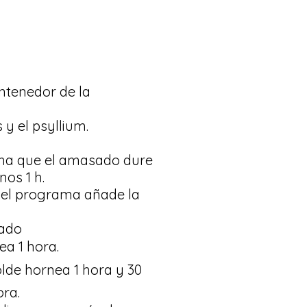
ontenedor de la
 y el psyllium.
ama que el amasado dure
os 1 h.
el programa añade la
eado
a 1 hora.
olde hornea 1 hora y 30
ora.