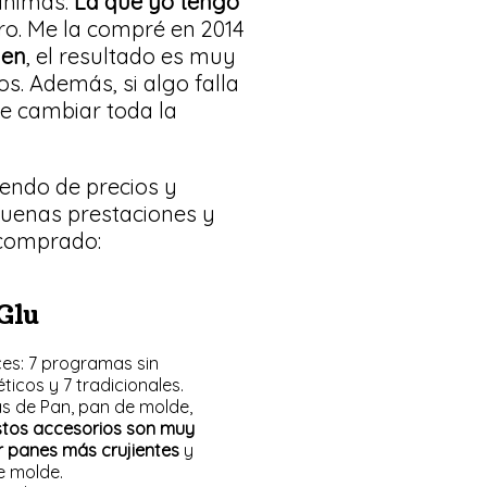
 animas.
La que yo tengo
ro. Me la compré en 2014
ien
, el resultado es muy
. Además, si algo falla
ue cambiar toda la
ndo de precios y
 buenas prestaciones y
 comprado:
Glu
es: 7 programas sin
ticos y 7 tradicionales.
s de Pan, pan de molde,
stos accesorios son muy
r panes más crujientes
y
e molde.