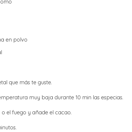
amomo
ma en polvo
l
etal que más te guste.
temperatura muy baja durante 10 min las especias.
a o el fuego y añade el cacao.
inutos.