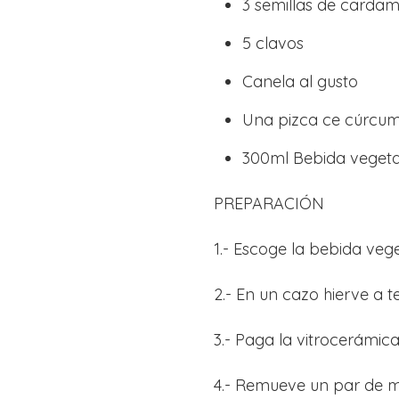
3 semillas de card
5 clavos
Canela al gusto
Una pizca ce cúrcu
300ml Bebida vegeta
PREPARACIÓN
1.- Escoge la bebida veg
2.- En un cazo hierve a 
3.- Paga la vitrocerámic
4.- Remueve un par de m